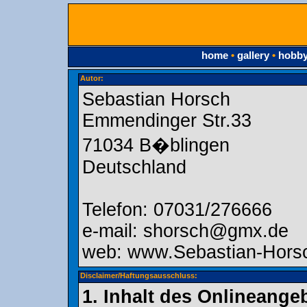
home
•
gallery
•
hobb
Autor:
Sebastian Horsch
Emmendinger Str.33
71034 B�blingen
Deutschland
Telefon: 07031/276666
e-mail: shorsch@gmx.de
web: www.Sebastian-Hors
Disclaimer/Haftungsausschluss:
1. Inhalt des Onlineange